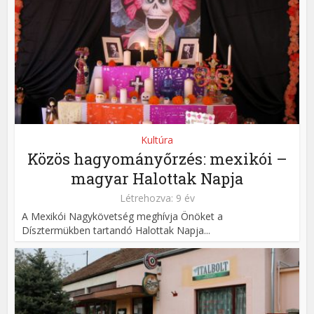
Kultúra
Közös hagyományőrzés: mexikói –
magyar Halottak Napja
Létrehozva: 9 év
A Mexikói Nagykövetség meghívja Önöket a
Dísztermükben tartandó Halottak Napja...