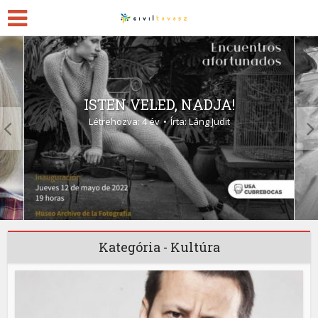
ISTEN VELED, NADJA!
Létrehozva: 4 év
Írta:
Láng Judit
Kategória - Kultúra