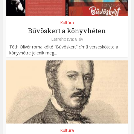
Kultúra
Bűvöskert a könyvhéten
Létrehozva: 8 év
Tóth Olivér roma költő “Bűvöskert” című verseskötete a
könyvhétre jelenik meg...
Kultúra