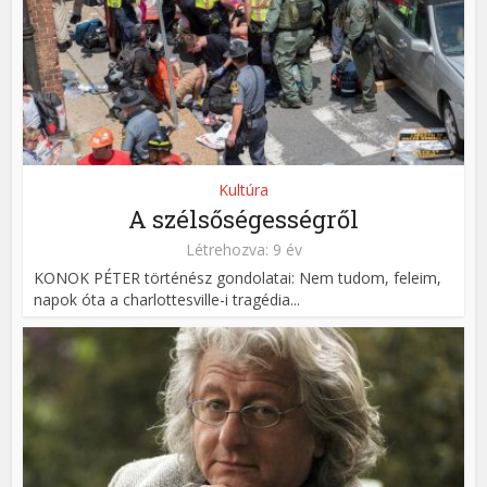
Kultúra
A szélsőségességről
Létrehozva: 9 év
KONOK PÉTER történész gondolatai: Nem tudom, feleim,
napok óta a charlottesville-i tragédia...