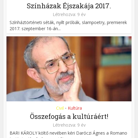
Színházak Éjszakája 2017.
Létrehozva: 9 év
Színháztörténeti séták, nyílt próbák, slampoetry, premierek
2017. szeptember 16-án...
Civil
Kultúra
•
Összefogás a kultúráért!
Létrehozva: 9 év
BARI KÁROLY költő nevében kéri Daróczi Ágnes a Romano