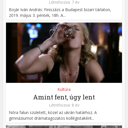
Létrehozva: 7 év
Bojár Iván András: Finiszázs a Budapest bizarr tárlaton,
2019. május 3. péntek, 18h. A...
Kultúra
Amint fent, úgy lent
Létrehozva: 8 év
Nóra falun született, közel az ukrán határhoz. A
gimnáziumot drámatagozatos kollégistaként...