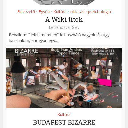
Bevezető
Egyéb
Kultúra
oktatás
pszichológia
•
•
•
•
A Wiki titok
Létrehozva: 6 év
Bevallom: ” lelkiismeretlen” felhasználó vagyok. Ép úgy
használom, ahogyan egy...
Kultúra
BUDAPEST BIZARRE