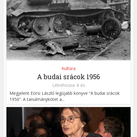
Kultúra
A budai srácok 1956
Létrehozva: 8 év
Megjelent Eörsi László legújabb könyve “A budai srácok
1956”. A tanulmánykötet a...