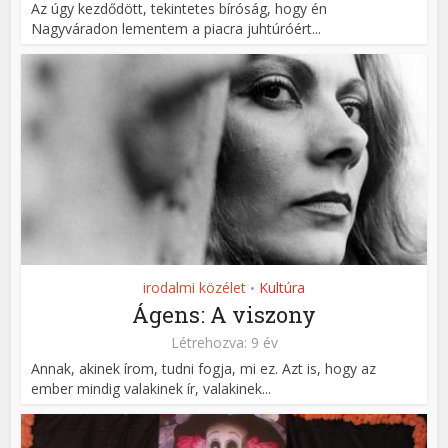
Az úgy kezdődött, tekintetes bíróság, hogy én
Nagyváradon lementem a piacra juhtúróért...
irodalmi közélet
Kultúra
•
Ágens: A viszony
Létrehozva: 9 év
Annak, akinek írom, tudni fogja, mi ez. Azt is, hogy az
ember mindig valakinek ír, valakinek...