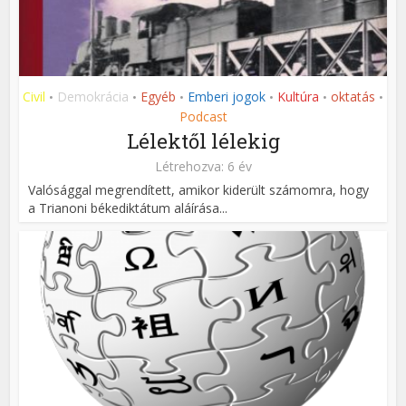
Civil
Demokrácia
Egyéb
Emberi jogok
Kultúra
oktatás
•
•
•
•
•
•
Podcast
Lélektől lélekig
Létrehozva: 6 év
Valósággal megrendített, amikor kiderült számomra, hogy
a Trianoni békediktátum aláírása...