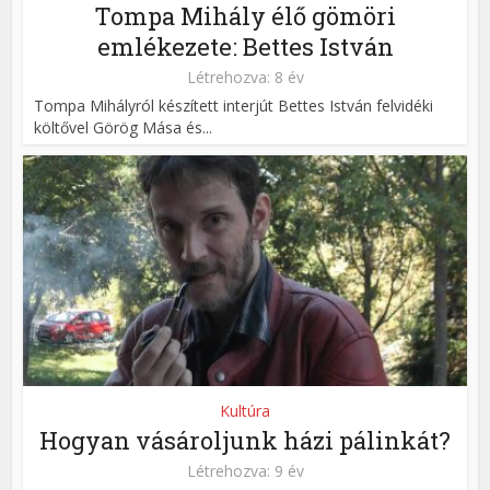
Tompa Mihály élő gömöri
emlékezete: Bettes István
Létrehozva: 8 év
Tompa Mihályról készített interjút Bettes István felvidéki
költővel Görög Mása és...
Kultúra
Hogyan vásároljunk házi pálinkát?
Létrehozva: 9 év