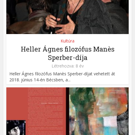
Kultúra
Heller Ágnes filozófus Manès
Sperber-díja
Létrehozva: 8 év
Heller Ágnes filozófus Manès Sperber-díjat vehetett át
2018. június 14-én Bécsben, a...