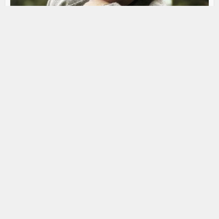
Kultúra
Esterházy Péter halálának egy éves
évfordulójára
Létrehozva: 9 év
Egy éve halt meg, (szerk: ESTERHÁZY PÉTER) és én nem
vagyok amúgy az évfordulók embere...