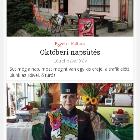
Egyéb
Kultúra
•
Októberi napsütés
Létrehozva: 9 év
Süt még a nap, most megint van egy kis ereje, a trafik előtt
ülünk az Ildivel, ő túrós...