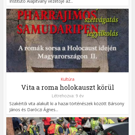
Instituto Alapítvány vezetője az...
Kultúra
Vita a roma holokauszt körül
Létrehozva: 9 év
Szakértői vita alakult ki a hazai történészek között Bársony
János és Daróczi Ágnes...