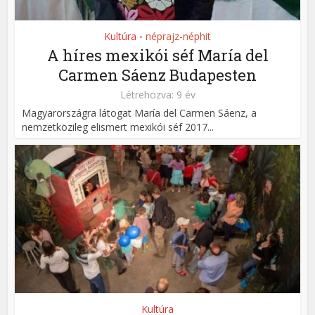
Kultúra
néprajz-néphit
•
A híres mexikói séf María del
Carmen Sáenz Budapesten
Létrehozva: 9 év
Magyarországra látogat María del Carmen Sáenz, a
nemzetközileg elismert mexikói séf 2017...
Kultúra