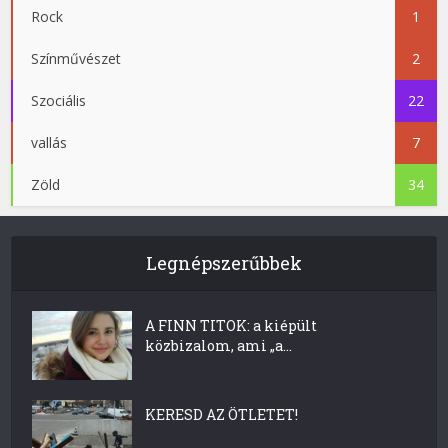
Rock
1
Színművészet
2
Szociális
22
vallás
7
Zöld
34
Legnépszerűbbek
A FINN TITOK: a kiépült
közbizalom, ami „a...
KERESD AZ ÖTLETET!