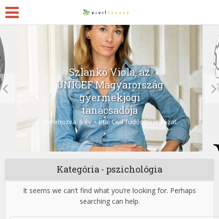
Szlankó Viola, az
UNICEF Magyarország
gyermekjogi
tanácsadója
Létrehozva: 6 év
Írta:
Civil Tudósítói Hálózat
Kategória - pszichológia
It seems we can’t find what you’re looking for. Perhaps
searching can help.