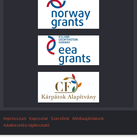
Impresszum
Kapcsolat
Szerzőink
Médiaajánlatunk
Adatkezelési tájékoztató