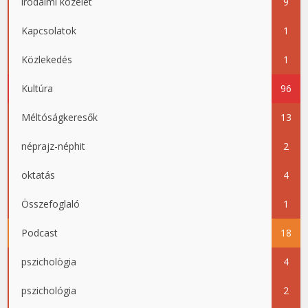
irodalmi közélet
9
Kapcsolatok
1
Közlekedés
1
Kultúra
96
Méltóságkeresők
13
néprajz-néphit
2
oktatás
4
Összefoglaló
1
Podcast
18
pszicholögia
4
pszichológia
2