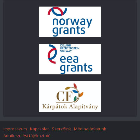
Impresszum
Kapcsolat
Szerzőink
Médiaajánlatunk
Adatkezelési tájékoztató