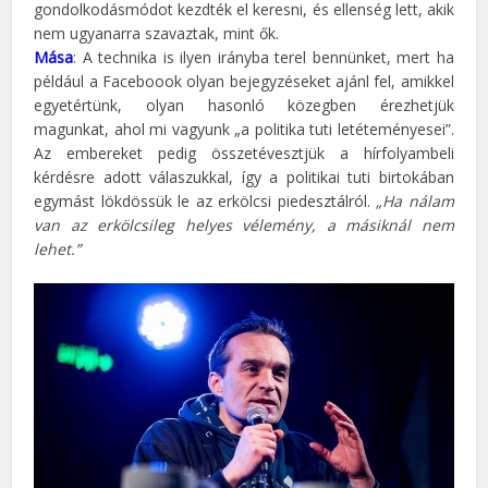
gondolkodásmódot kezdték el keresni, és ellenség lett, akik
nem ugyanarra szavaztak, mint ők.
Mása
: A technika is ilyen irányba terel bennünket, mert ha
például a Faceboook olyan bejegyzéseket ajánl fel, amikkel
egyetértünk, olyan hasonló közegben érezhetjük
magunkat, ahol mi vagyunk „a politika tuti letéteményesei”.
Az embereket pedig összetévesztjük a hírfolyambeli
kérdésre adott válaszukkal, így a politikai tuti birtokában
egymást lökdössük le az erkölcsi piedesztálról.
„Ha nálam
van az erkölcsileg helyes vélemény, a másiknál nem
lehet.”