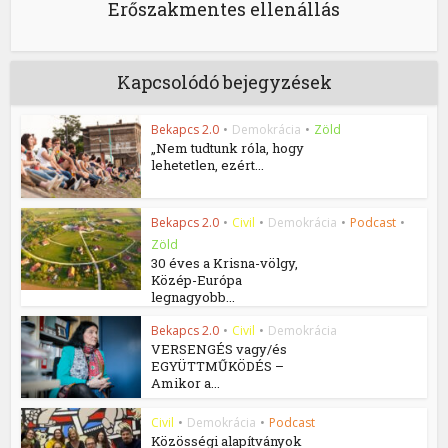
Erőszakmentes ellenállás
Kapcsolódó bejegyzések
Bekapcs 2.0
•
Demokrácia
•
Zöld
„Nem tudtunk róla, hogy
lehetetlen, ezért...
Bekapcs 2.0
•
Civil
•
Demokrácia
•
Podcast
•
Zöld
30 éves a Krisna-völgy,
Közép-Európa
legnagyobb...
Bekapcs 2.0
•
Civil
•
Demokrácia
VERSENGÉS vagy/és
EGYÜTTMŰKÖDÉS –
Amikor a...
Civil
•
Demokrácia
•
Podcast
Közösségi alapítványok