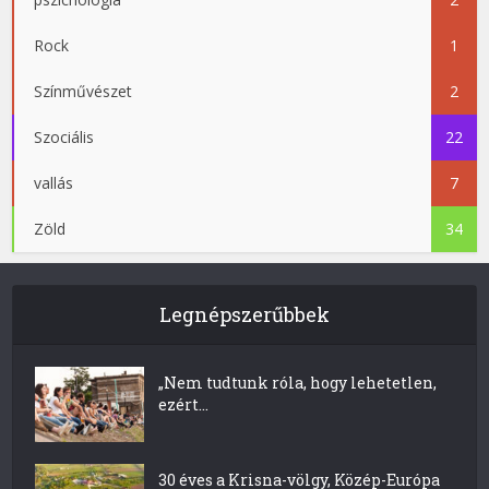
Rock
1
Színművészet
2
Szociális
22
vallás
7
Zöld
34
Legnépszerűbbek
„Nem tudtunk róla, hogy lehetetlen,
ezért...
30 éves a Krisna-völgy, Közép-Európa