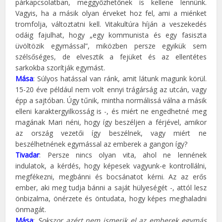
párkapcsolatban, meggyőzhetőnek is kellene lennünk.
Vagyis, ha a másik olyan érveket hoz fel, ami a miénket
tromfolja, változtatni kell. Vitakultúra híján a veszekedés
odáig fajulhat, hogy „egy kommunista és egy fasiszta
üvöltözik egymással”, miközben persze egyikük sem
szélsőséges, de elvesztik a fejüket és az ellentétes
sarkokba szorítják egymást.
Mása
: Súlyos hatással van ránk, amit látunk magunk körül.
15-20 éve például nem volt ennyi trágárság az utcán, vagy
épp a sajtóban. Úgy tűnik, mintha normálissá válna a másik
elleni karaktergyilkosság is -, és miért ne engedhetné meg
magának Mari néni, hogy így beszéljen a férjével, amikor
az ország vezetői így beszélnek, vagy miért ne
beszélhetnének egymással az emberek a gangon így?
Tivadar
: Persze nincs olyan vita, ahol ne lennének
indulatok, a kérdés, hogy képesek vagyunk-e kontrollálni,
megfékezni, megbánni és bocsánatot kérni. Az az erős
ember, aki meg tudja bánni a saját hülyeségét -, attól lesz
önbizalma, önérzete és öntudata, hogy képes meghaladni
önmagát.
Mása
:
Sokszor azért nem ismerik el az emberek egymás