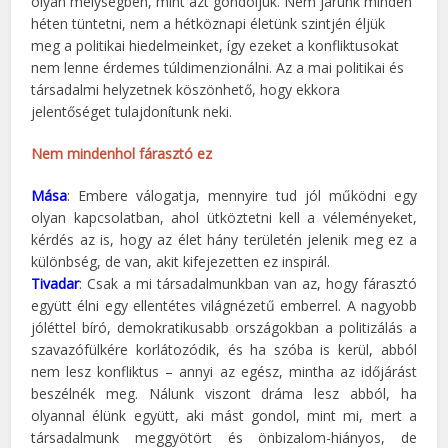
olyan mélységben, mint azt gondoljuk. Nem járunk minden
héten tüntetni, nem a hétköznapi életünk szintjén éljük
meg a politikai hiedelmeinket, így ezeket a konfliktusokat
nem lenne érdemes túldimenzionálni. Az a mai politikai és
társadalmi helyzetnek köszönhető, hogy ekkora
jelentőséget tulajdonítunk neki.
Nem mindenhol fárasztó ez
Mása
: Embere válogatja, mennyire tud jól működni egy
olyan kapcsolatban, ahol ütköztetni kell a véleményeket,
kérdés az is, hogy az élet hány területén jelenik meg ez a
különbség, de van, akit kifejezetten ez inspirál.
Tivadar
: Csak a mi társadalmunkban van az, hogy fárasztó
együtt élni egy ellentétes világnézetű emberrel. A nagyobb
jóléttel bíró, demokratikusabb országokban a politizálás a
szavazófülkére korlátozódik, és ha szóba is kerül, abból
nem lesz konfliktus – annyi az egész, mintha az időjárást
beszélnék meg. Nálunk viszont dráma lesz abból, ha
olyannal élünk együtt, aki mást gondol, mint mi, mert a
társadalmunk meggyötört és önbizalom-hiányos, de