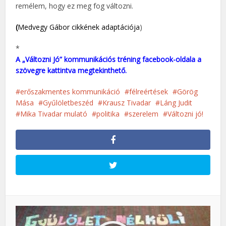
remélem, hogy ez meg fog változni.
(
Medvegy Gábor cikkének adaptációja
)
*
A „Változni Jó” kommunikációs tréning facebook-oldala a
szövegre kattintva megtekinthető.
erőszakmentes kommunikáció
félreértések
Görög
Mása
Gyűlöletbeszéd
Krausz Tivadar
Láng Judit
Mika Tivadar mulató
politika
szerelem
Változni jó!