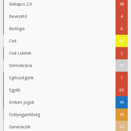
Bekapcs 2.0
48
Bevezető
4
Biológia
6
Civil
69
Civil Leletek
2
Demokrácia
70
Egészségünk
1
Egyéb
69
Emberi jogok
49
Esélyegyenlőség
49
Generációk
34