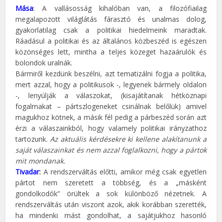
Mása
: A vallásosság kihalóban van, a filozófiailag
megalapozott világlátás fárasztó és unalmas dolog,
gyakorlatilag csak a politikai hiedelmeink maradtak.
Ráadásul a politikai és az általános közbeszéd is egészen
közönséges lett, mintha a teljes közeget hazaárulók és
bolondok uralnák.
Bármiről kezdünk beszélni, azt tematizálni fogja a politika,
mert azzal, hogy a politikusok -, legyenek bármely oldalon
-, lenyúlják a válaszokat, (kisajátítanak hétköznapi
fogalmakat – pártszlogeneket csinálnak belőlük) amivel
magukhoz kötnek, a másik fél pedig a párbeszéd során azt
érzi a válaszainkból, hogy valamely politikai irányzathoz
tartozunk.
Az aktuális kérdésekre ki kellene alakítanunk a
saját válaszainkat és nem azzal foglalkozni, hogy a pártok
mit mondanak.
Tivadar
:
A rendszerváltás előtti, amikor még csak egyetlen
pártot nem szeretett a többség, és a „másként
gondolkodók” örültek a sok különböző nézetnek. A
rendszerváltás után viszont azok, akik korábban szerették,
ha mindenki mást gondolhat, a sajátjukhoz hasonló