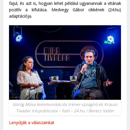
fajul, és azt is, hogyan lehet például ugyanannak a vitának
pozitív a kifutása.
Medvegy Gábor cikkének (24.hu)
adaptációja.
Görög Mása kommunikációs tréner-újságíró és Krausz
Tivadar író-publicista – fotó – 24.hu / Berecz Valter
Lenyúlják a válaszainkat