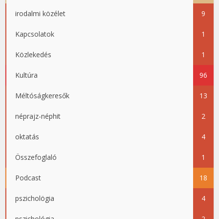
irodalmi közélet
9
Kapcsolatok
1
Közlekedés
1
Kultúra
96
Méltóságkeresők
13
néprajz-néphit
2
oktatás
4
Összefoglaló
1
Podcast
18
pszicholögia
4
pszichológia
2