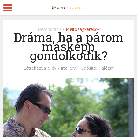
Demokrácia
Méltóságkeresők
•
Dráma, ha a párom
másképp
gondolkodik?
Létrehozva: 9 év
Írta:
Civil Tudósítói Hálózat