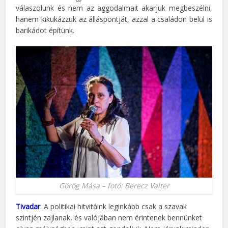
válaszolunk és nem az aggodalmait akarjuk megbeszélni,
hanem kikukázzuk az álláspontját, azzal a családon belül is
barikádot építünk.
Görög Mása – fotó: Berecz Valter
Tivadar
: A politikai hitvitáink leginkább csak a szavak
szintjén zajlanak, és valójában nem érintenek bennünket