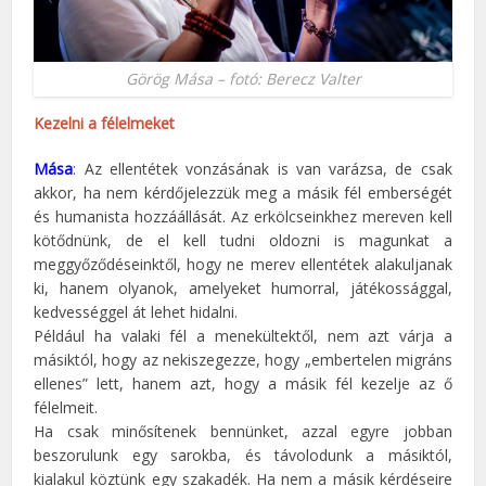
Görög Mása – fotó: Berecz Valter
Kezelni a félelmeket
Mása
: Az ellentétek vonzásának is van varázsa, de csak
akkor, ha nem kérdőjelezzük meg a másik fél emberségét
és humanista hozzáállását. Az erkölcseinkhez mereven kell
kötődnünk, de el kell tudni oldozni is magunkat a
meggyőződéseinktől, hogy ne merev ellentétek alakuljanak
ki, hanem olyanok, amelyeket humorral, játékossággal,
kedvességgel át lehet hidalni.
Például ha valaki fél a menekültektől, nem azt várja a
másiktól, hogy az nekiszegezze, hogy „embertelen migráns
ellenes” lett, hanem azt, hogy a másik fél kezelje az ő
félelmeit.
Ha csak minősítenek bennünket, azzal egyre jobban
beszorulunk egy sarokba, és távolodunk a másiktól,
kialakul köztünk egy szakadék. Ha nem a másik kérdéseire