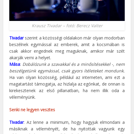
Krausz Tivadar – fotó: Berecz Valter
Tivadar
szerint a közösségi oldalakon már olyan modorban
beszélnek egymással az emberek, amit a kocsmában is
csak akkor engednek meg maguknak, amikor már szét
akarják verni a helyet.
Mása
:
Dobálózunk a szavakkal és a minősítésekkel -, nem
beszélgetünk egymással, csak gyors ítéleteket mondunk.
Ha van olyan közösség, például az interneten, ami ezt a
magatartást támogatja, az hizlalja az egónkat, de onnan is
kirekesztenek az első pillanatban, ha nem illik oda a
véleményünk.
Senki ne legyen vesztes
Tivadar
: Az lenne a minimum, hogy hagyjuk elmondani a
másiknak a véleményét, de ha nyitottak vagyunk egy