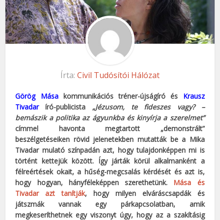
Írta:
Civil Tudósítói Hálózat
Görög Mása
kommunikációs tréner-újságíró és
Krausz
Tivadar
író-publicista
„Jézusom, te fideszes vagy? –
bemászik a politika az ágyunkba és kinyírja a szerelmet”
címmel havonta megtartott „demonstrált”
beszélgetéseiken rövid jelenetekben mutatták be a Mika
Tivadar mulató színpadán azt, hogy tulajdonképpen mi is
történt kettejük között. Így járták körül alkalmanként a
félreértések okait, a hűség-megcsalás kérdését és azt is,
hogy hogyan, hányféleképpen szerethetünk.
Mása és
Tivadar azt tanítják
, hogy milyen elváráscsapdák és
játszmák vannak egy párkapcsolatban, amik
megkeseríthetnek egy viszonyt úgy, hogy az a szakításig